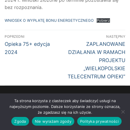
2024 r. Wnioski złożone po terminie pozostawia się
bez rozpoznania.
WNIOSEK O WYPŁATĘ BONU ENERGETYCZNEGO
Pobierz
Nawigacja
POPRZEDNI
NASTĘPNY
wpisu
Poprzedni
Następny
Opieka 75+ edycja
ZAPLANOWANE
wpis:
wpis:
2024
DZIAŁANIA W RAMACH
PROJEKTU
„WIELKOPOLSKIE
TELECENTRUM OPIEKI”
Prawa autorskie © 2026 Miejsko Gminny Ośrodek Pomocy
Ta strona korzysta z ciasteczek aby świadczyć usługi na
Społecznej – Koźmin Wlkp. – Wspierany przez
Customify
.
najwyższym poziomie. Dalsze korzystanie ze strony oznacza,
że zgadzasz się na ich użycie.
Zgoda
Nie wyrażam zgody
Polityka prywatności